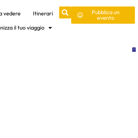
Pubblica un
a vedere
Itinerari
evento
izza il tuo viaggio