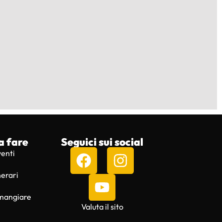
a fare
Seguici sui social
venti
nerari
mangiare
Valuta il sito