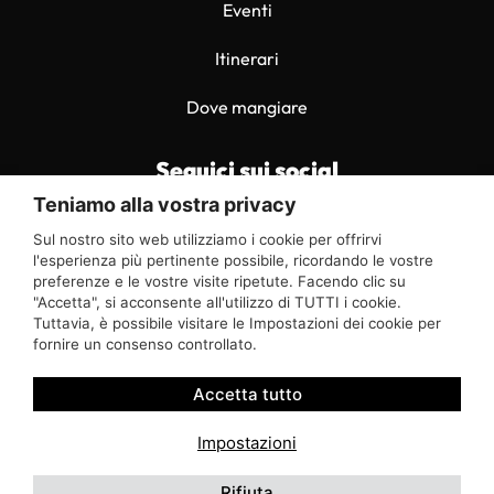
Eventi
Itinerari
Dove mangiare
Seguici sui social
Teniamo alla vostra privacy
Sul nostro sito web utilizziamo i cookie per offrirvi
Valuta il sito
l'esperienza più pertinente possibile, ricordando le vostre
preferenze e le vostre visite ripetute. Facendo clic su
"Accetta", si acconsente all'utilizzo di TUTTI i cookie.
©2026 Questo è un progetto Snasto
Tuttavia, è possibile visitare le Impostazioni dei cookie per
fornire un consenso controllato.
Realizzato con il supporto formativo del progetto Dicolab.
Cultura al Digitale, promosso dal Ministero della cultura –
Accetta tutto
Digital Library nell’ambito del PNRR Cultura 4.0,
realizzato dalla Scuola nazionale del patrimonio e delle
Impostazioni
attività culturali e finanziato dall’Unione europea – Next
Generation EU.
Rifiuta