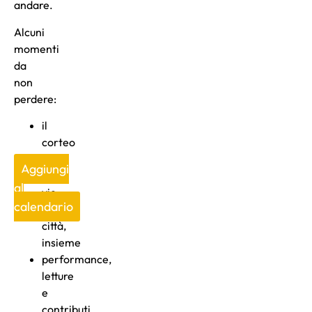
andare.
Alcuni
momenti
da
non
perdere:
il
corteo
per
Aggiungi
le
al
vie
calendario
della
città,
insieme
performance,
letture
e
contributi