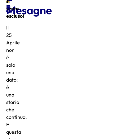
o
si
Mesagne
senta
escluso)
Il
25
Aprile
non
è
solo
una
data:
è
una
storia
che
continua.
E
questa