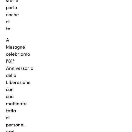
storia
parla
anche
di
te.
A
Mesagne
celebriamo
l’81°
Anniversario
della
Liberazione
con
una
mattinata
fatta
di
persone,
voci,